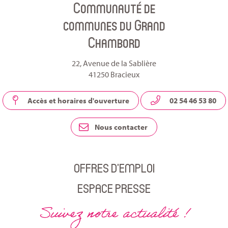
Communauté de
compte
compte
chaîne
communes du Grand
Facebook
Linkedin
Youtube
Chambord
22, Avenue de la Sablière
41250 Bracieux
Accès et horaires d'ouverture
02 54 46 53 80
Nous contacter
OFFRES D’EMPLOI
ESPACE PRESSE
Suivez notre actualité !