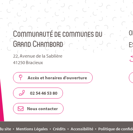
O
Communauté de communes du
Grand Chambord
E
S
22, Avenue de la Sablière
41250 Bracieux
Accès et horaires d'ouverture
02 54 46 53 80
Nous contacter
du site
Mentions Légales
Crédits
Accessibilité
Politique de confid