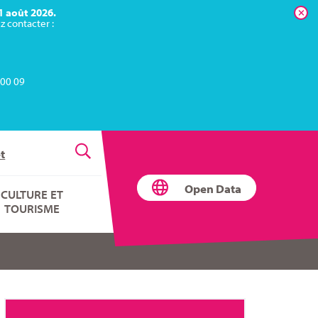
×
1 août 2026.
z contacter :
 00 09
Rechercher
t
Open Data
CULTURE ET
TOURISME
FERMER